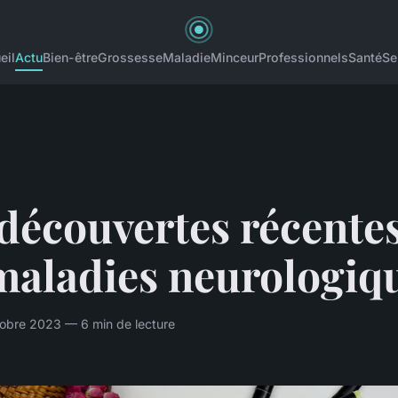
eil
Actu
Bien-être
Grossesse
Maladie
Minceur
Professionnels
Santé
Se
découvertes récentes
maladies neurologiq
tobre 2023 — 6 min de lecture