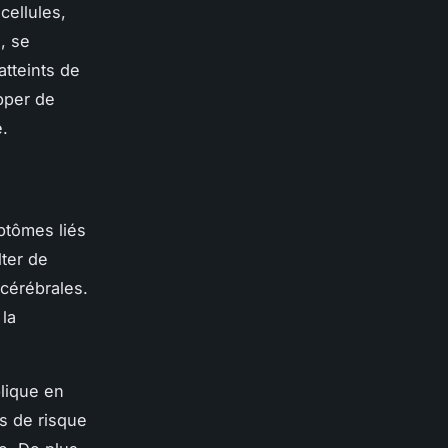
cellules,
, se
atteints de
pper de
.
ptômes
liés
lter de
cérébrales.
la
lique en
s de risque