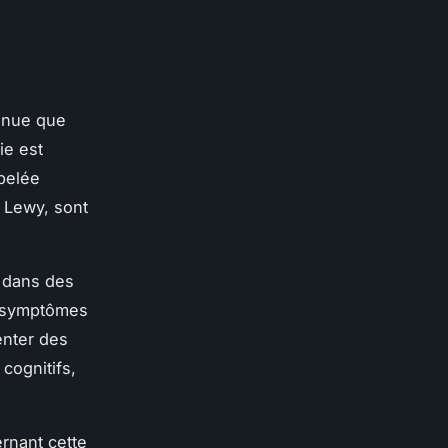
nnue que
ie est
pelée
 Lewy, sont
 dans des
e symptômes
enter des
cognitifs,
rnant cette