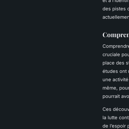
et à l’iden
des pistes 
actuellement
Compren
Comprendre
cruciale po
place des s
études ont 
une activité
même, pour
pourrait avo
Ces découve
la lutte con
de l’espoir