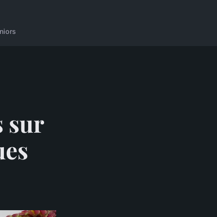
niors
 sur
ues