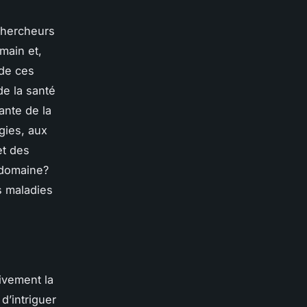
chercheurs
main et,
 de ces
de la santé
ante de la
gies, aux
et des
 domaine?
s maladies
ivement la
d’intriguer