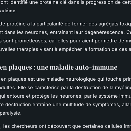
ont identifié une
protéine
clé dans la progression de cett
ucléine
.
tte protéine a la particularité de former des agrégats toxi
t dans les neurones, entraînant leur dégénérescence. C
 sont prometteuses, car elles pourraient permettre de me
uvelles thérapies visant à empêcher la formation de ces 
 en plaques : une maladie auto-immune
 en plaques est une maladie neurologique qui touche pri
dultes. Elle se caractérise par la destruction de la myéli
ui entoure et protège les neurones, par le système immu
tte destruction entraîne une multitude de symptômes, allan
 paralysie.
 les chercheurs ont découvert que certaines
cellules
imm