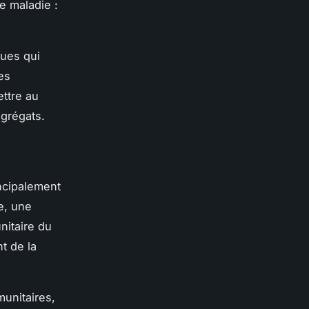
e maladie :
ques qui
es
ttre au
agrégats.
ncipalement
ne, une
nitaire du
t de la
unitaires,