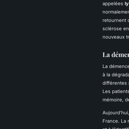
appelées
l
normalement
retournent 
sclérose en
nouveaux tr
La démenc
La démence
à la dégrad
différentes
Les patient
mémoire, de
Aujourd’hui
France
. La