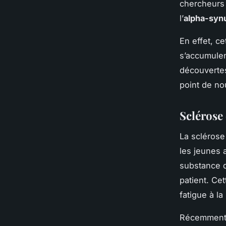
chercheurs 
l’
alpha-syn
En effet, ce
s’accumulen
découvertes
point de no
Sclérose
La sclérose
les jeunes a
substance q
patient. Ce
fatigue à la
Récemment,