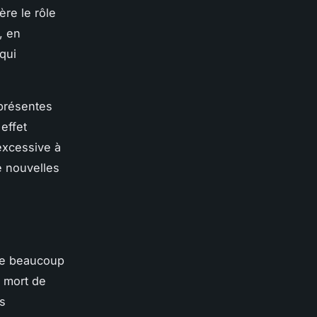
re le rôle
, en
qui
 présentes
effet
excessive à
e nouvelles
ite beaucoup
a mort de
s