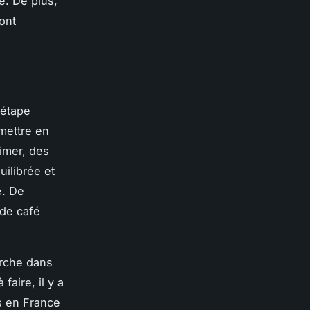
e. De plus,
ont
 étape
mettre en
imer, des
ilibrée et
e. De
de café
erche dans
faire, il y a
s en France