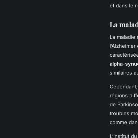
et dans le 
La malad
La
maladie 
l’Alzheimer
caractérisé
alpha-synu
similaires 
Cependant, 
régions dif
de Parkinso
troubles mo
comme dans
L’
institut d