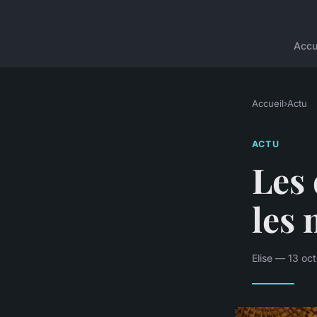
Accu
Accueil
›
Actu
ACTU
Les 
les 
Elise — 13 oc